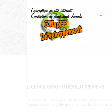
LICENCE GMAPFP DÉVELOPPEMENT
Ce contrat de licence de l'utilisateur final est un accord 
flippingbook.com signifie que vous avez lu, compris et ac