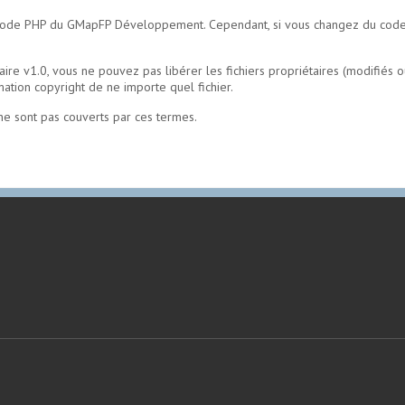
 code PHP du GMapFP Développement. Cependant, si vous changez du code PHP
ire v1.0, vous ne pouvez pas libérer les fichiers propriétaires (modifiés o
mation copyright de ne importe quel fichier.
ne sont pas couverts par ces termes.