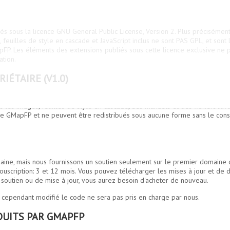
 sous la licence GNU General Public License, Version 2. Plus précisément, 
, feuilles de style en cascade et JavaScript inclus ne sont PAS GPL, et sont 
apFP. Les éléments des extensions publiés sous cette licence exclusive ne 
ation.
IÉTAIRE (V1.0)
s les images, feuilles de style en cascade, des manuels et des fichiers Java
é de GMapFP et ne peuvent être redistribués sous aucune forme sans le c
domaine, mais nous fournissons un soutien seulement sur le premier domaine
uscription: 3 et 12 mois. Vous pouvez télécharger les mises à jour et d
e soutien ou de mise à jour, vous aurez besoin d'acheter de nouveau.
, cependant modifié le code ne sera pas pris en charge par nous.
DUITS PAR GMAPFP