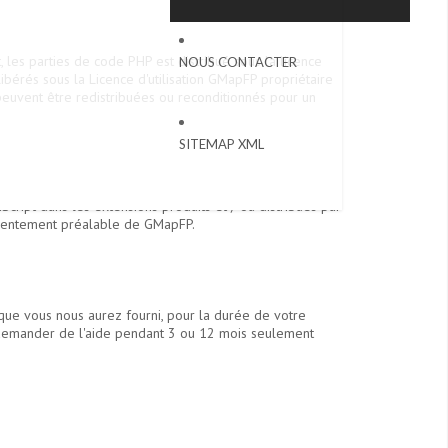
les parties de code PHP est distribué sous la licence
NOUS CONTACTER
libérés sous la Licence d'utilisation GMapFP propriétaire
peuvent être redistribuées ou reconditionnés pour un
SITEMAP XML
Script dans les extensions produits et / ou distribués par
onsentement préalable de GMapFP.
 que vous nous aurez fourni, pour la durée de votre
e demander de l'aide pendant 3 ou 12 mois seulement