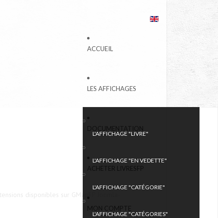
ACCUEIL
LES AFFICHAGES
DOCUMENTATION
L'AFFICHAGE "LIVRE"
L'AFFICHAGE "EN VEDETTE"
ACHETER LIVRESFP
L'AFFICHAGE "CATÉGORIE"
d'extensions disponibles sur GMapFP Joomla-
MON COMPTE
L'AFFICHAGE "CATÉGORIES"