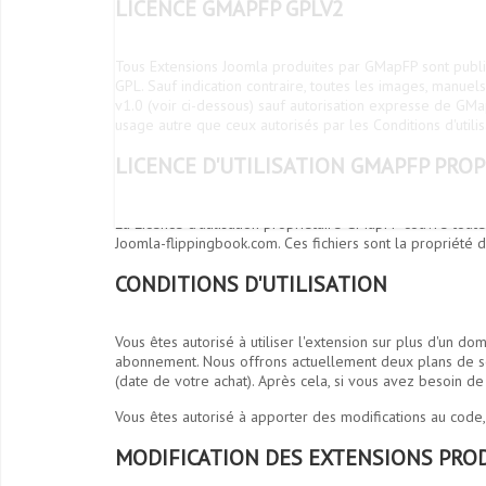
LICENCE GMAPFP GPLV2
Tous Extensions Joomla produites par GMapFP sont publiés
GPL. Sauf indication contraire, toutes les images, manuels
v1.0 (voir ci-dessous) sauf autorisation expresse de GM
usage autre que ceux autorisés par les Conditions d'utilis
LICENCE D'UTILISATION GMAPFP PROPR
La Licence d'utilisation propriétaire GMapFP couvre toute
Joomla-flippingbook.com. Ces fichiers sont la propriét
CONDITIONS D'UTILISATION
Vous êtes autorisé à utiliser l'extension sur plus d'un 
abonnement. Nous offrons actuellement deux plans de so
(date de votre achat). Après cela, si vous avez besoin d
Vous êtes autorisé à apporter des modifications au code
MODIFICATION DES EXTENSIONS PRO