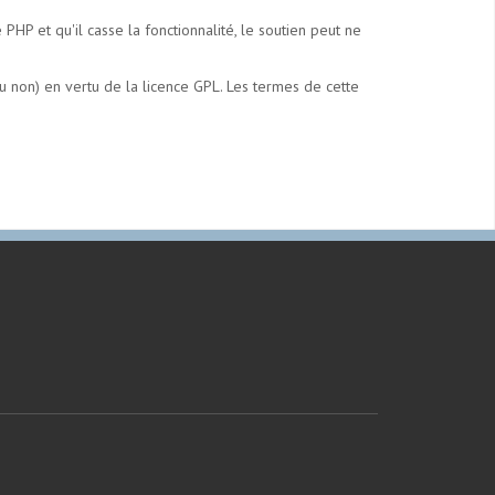
 et qu'il casse la fonctionnalité, le soutien peut ne
u non) en vertu de la licence GPL. Les termes de cette