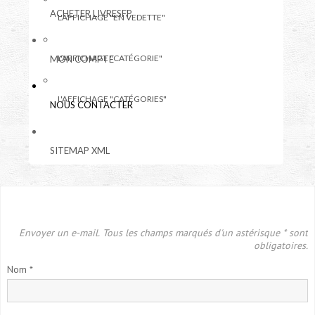
ACHETER LIVRESFP
L'AFFICHAGE "EN VEDETTE"
L'AFFICHAGE "CATÉGORIE"
MON COMPTE
L'AFFICHAGE "CATÉGORIES"
NOUS CONTACTER
SITEMAP XML
Envoyer un e-mail. Tous les champs marqués d'un astérisque * sont
obligatoires.
Nom
*